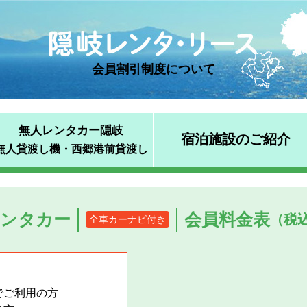
会員割引制度について
無人レンタカー隠岐
宿泊施設のご紹介
無人貸渡し機・西郷港前貸渡し
ンタカー
会員料金表
（税
全車カーナビ付き
でご利用の方