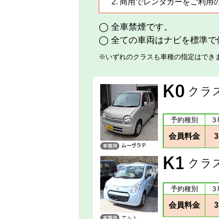
商用でレンタカーをご利用
◯ 全車禁煙です。
◯ 全ての車両はナビを標準で
※いずれのクラスも車種の指定はでき
予約種別
３
会員料金
3
予約種別
３
会員料金
3